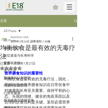
文章
All Posts
Nutrition USA
All Posts
2023年3月26日
讀畢需時 2 分鐘
均衡饮食是最有效的无毒疗
健康小知识
法
炎症衰老与长寿科学
营养科学馆
已更新：
2024年1月27日
評等為 NaN（最高為 5 顆星）。
关于E18
营养膳食知识的重要性
脑健康与认知守护
均衡饮食是最有效的无毒疗法，因此，
掌握科学的营养膳食知识在日常饮食中
代谢与血糖管理
对健康和长寿至关重要。保持平和的心
心血管健康
态、乐观的情绪、健全的免疫系统以及
肠道健康与情绪平衡
合理的饮食结构是关键。某些必需营养
睡眠与压力
素的缺乏可能对身体造成严重的伤害，