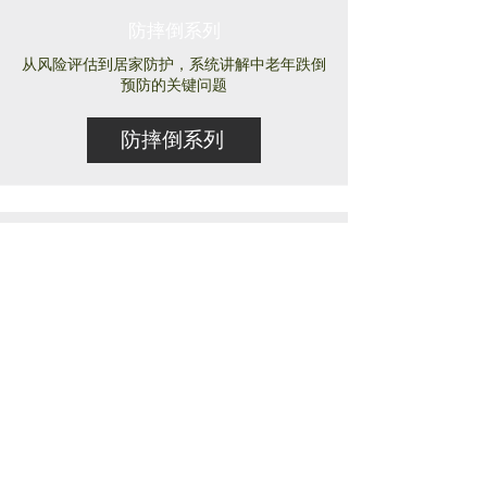
防摔倒系列
从风险评估到居家防护，系统讲解中老年跌倒
预防的关键问题
防摔倒系列
直面失智症系列
正视失智症的早期识别、家庭沟通与照护实践
直面失智症系列
Cómo
el E18
favore
ce la