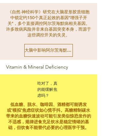
《自然·神经科学》研究在大脑星形胶质细胞
中锁定约150个真正起效的基因"增强子开
关"，多个直接调控阿尔茨海默病相关基因。
许多致病风险并非来自基因突变本身，而源于
这些调控开关的失灵。
大脑中影响阿尔茨海默病的隐藏开关：藏在"垃圾DNA"里
Vitamin & Mineral Deficiency
吃对了，真
的能缓解焦
虑吗？
低血糖、脱水、咖啡因、酒精都可能诱发
或"模拟"焦虑症状如心慌手抖。高糖精制碳水
带来的血糖快速波动可能引发类似惊恐发作的
不适感，规律进食充足饮水是稳定情绪的基
础，但饮食不能替代必要的心理医学干预。