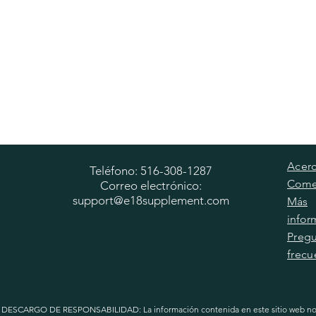
Acer
Teléfono: 516-308-1287
Come
Correo electrónico:
support@e18supplement.com
Más
infor
​Preg
frecu
DESCARGO DE RESPONSABILIDAD: La información contenida en este sitio web no