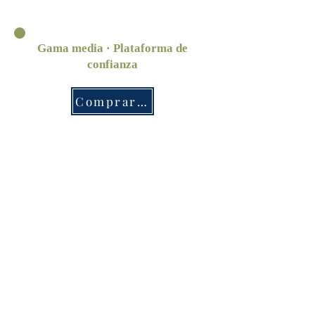
Gama media · Plataforma de
confianza
Comprar ahora
Sitio oficial
Experiencia de marca completa
Ahorra $5/mes en la suscripción.
añadir a la cesta