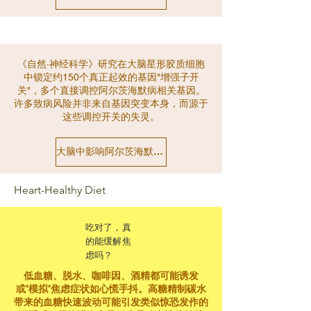
《自然·神经科学》研究在大脑星形胶质细胞
中锁定约150个真正起效的基因"增强子开
关"，多个直接调控阿尔茨海默病相关基因。
许多致病风险并非来自基因突变本身，而源于
这些调控开关的失灵。
大脑中影响阿尔茨海默病的隐藏开关：藏在"垃圾DNA"里
Heart-Healthy Diet
吃对了，真
的能缓解焦
虑吗？
低血糖、脱水、咖啡因、酒精都可能诱发
或"模拟"焦虑症状如心慌手抖。高糖精制碳水
带来的血糖快速波动可能引发类似惊恐发作的