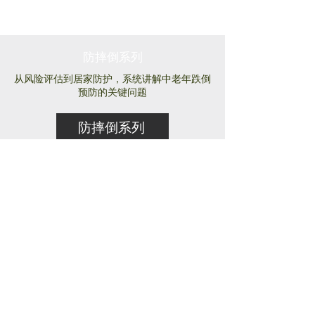
防摔倒系列
从风险评估到居家防护，系统讲解中老年跌倒
预防的关键问题
防摔倒系列
直面失智症系列
正视失智症的早期识别、家庭沟通与照护实践
直面失智症系列
E18如