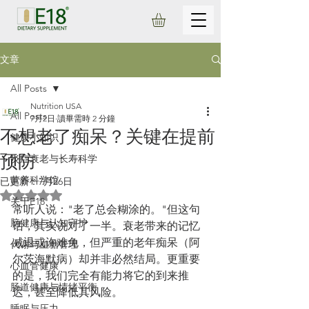
文章
All Posts
Nutrition USA
All Posts
7月2日
讀畢需時 2 分鐘
不想老了痴呆？关键在提前
健康小知识
预防
炎症衰老与长寿科学
营养科学馆
已更新：
7月26日
評等為 NaN（最高為 5 顆星）。
关于E18
常听人说："老了总会糊涂的。"但这句
脑健康与认知守护
话，其实说对了一半。衰老带来的记忆
减退或许难免，但严重的老年痴呆（阿
代谢与血糖管理
尔茨海默病）却并非必然结局。更重要
心血管健康
的是，我们完全有能力将它的到来推
肠道健康与情绪平衡
迟，甚至降低其风险。
睡眠与压力